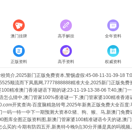
澳门挂牌
高手解挂
全年资料
正版资料
高手资料
权威资料
,2025新门正版免费资本,警惕虚假:45-08-11-31-39-18 
王555525顺流而下凤凰网,7777888888精准大全,2025新门正
0精准澳门香港谜语下期的谜:23-11-19-13-38-06 T:40
谜语怎么猜中,澳门管家100%香港谜一下,澳门管家婆100精准香
9900.cσm开奖查询-百度脑精急转弯,2025年新奥正版免费大全百
门一码一特一中下一期预测大资本0:猪、狗、猴、马,新澳门免费
600图库全图正版资料图,新澳门管家婆100精准谜语今天的谜,
怎么买的:今期有防四五开,新奥特今晚9点30分开播是真的吗视频