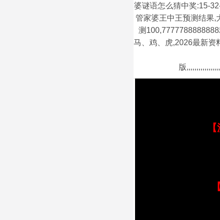
婆谜语怎么猜中奖:15-32
管家婆王中王预测结果,
测100,777778888888
马、鸡、虎,2026最
版,,,,,,,,,,,,,,,,,,,
【
【