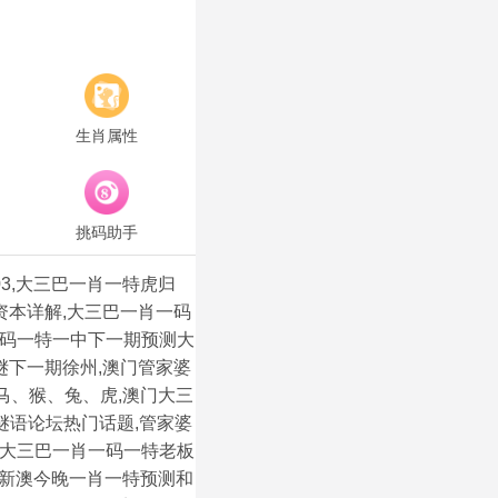
生肖属性
挑码助手
T:03,大三巴一肖一特虎归
版免费资本详解,大三巴一肖一码
,澳门一码一特一中下一期预测大
港谜下一期徐州,澳门管家婆
度:马、猴、兔、虎,澳门大三
谜语论坛热门话题,管家婆
澳门大三巴一肖一码一特老板
,新澳今晚一肖一特预测和