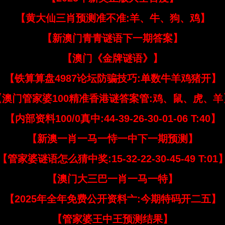
【黄大仙三肖预测准不准:羊、牛、狗、鸡】
【新澳门青青谜语下一期答案】
【澳门《金牌谜语》】
【铁算算盘4987论坛防骗技巧:单数牛羊鸡猪开】
【澳门管家婆100精准香港谜答案管:鸡、鼠、虎、羊
【内部资料100/0真中:44-39-26-30-01-06 T:40】
【新澳一肖一马一恃一中下一期预测】
【管家婆谜语怎么猜中奖:15-32-22-30-45-49 T:01
【澳门大三巴一肖一马一特】
【2025年全年免费公开资料亠:今期特码开二五】
【管家婆王中王预测结果】