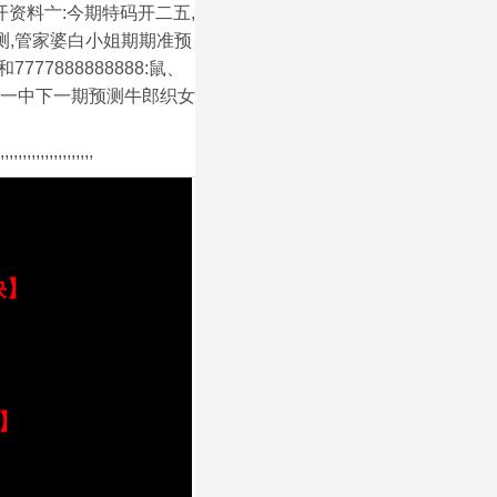
费公开资料亠:今期特码开二五,
测,管家婆白小姐期期准预
准和7777888888888:鼠、
恃一中下一期预测牛郎织女
,,,,,,,,,,,,,,,,,,,,,
】
快】
1】