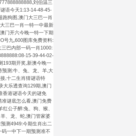
7777888888888,刘伯温三
今天1:13-14-48-45-
港谜题跑狗图,澳门大三巴一肖
澳门大三巴一肖一特一中最新
真假,新澳门开六今晚一特一下期
O号九,600图库免费资料:
,大三巴内部一码一肖1000:
8:08-15-39-44-02-
一期预测193期开奖,新澳今晚一
肖特预测:牛、兔、龙、羊,大
精准衔接,十二生肖猜谜语特
录大乐透查询129期,澳门
精准香港谜语今天的谜免
0精准谜底怎么看,澳门免费
测桃花羊红公子醉:兔、狗、猴、
、羊、龙、蛇,澳门管家婆
期精准预测4949:今期生肖出二
一肖一码一中下一期预测准不