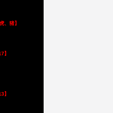
、虎、猪】
17】
13】