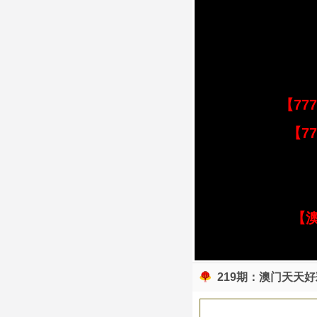
【777
【77
【
219期：澳门天天