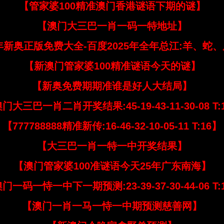
【管家婆100精准澳门香港谜语下期的谜】
【澳门大三巴一肖一码一特地址】
5年新奥正版免费大全-百度2025年全年总江:羊、蛇
【新澳门管家婆100精准谜语今天的谜】
【新奥免费期期准谁是好人大结局】
门大三巴一肖二肖开奖结果:45-19-43-11-30-08 T:
【777788888精准新传:16-46-32-10-05-11 T:16】
【大三巴一肖一特一中开奖结果】
【澳门管家婆100准谜语今天25年广东南海】
门一码一恃一中下一期预测:23-39-37-30-44-06 T:
【澳门一肖一马一恃一中期预测慈善网】