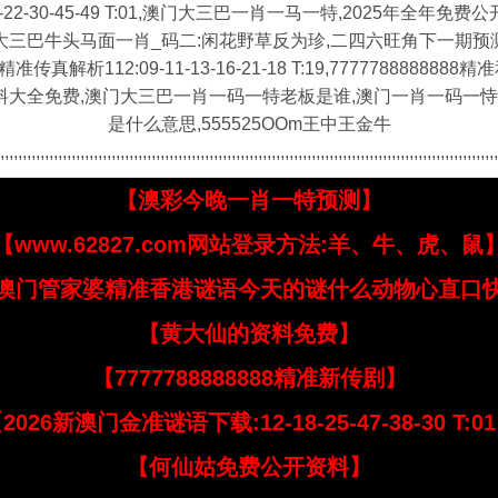
-22-30-45-49 T:01,澳门大三巴一肖一马一特,2025年全年免
大三巴牛头马面一肖_码二:闲花野草反为珍,二四六旺角下一期预
8精准传真解析112:09-11-13-16-21-18 T:19,7777788888888精
新资料大全免费,澳门大三巴一肖一码一特老板是谁,澳门一肖一码一
是什么意思,555525OOm王中王金牛
,,,,,,,,,,,,,,,,,,,,,,,,,,,,,,,,,,,,,,,,,,,,,,,,,,,,,,,,,,,,,,,,,,,,,,,,,,,,,,,,,,,,,,,,,,,,,,,,,,,,,,,,,,,,,,
【澳彩今晚一肖一特预测】
【www.62827.com网站登录方法:羊、牛、虎、鼠
澳门管家婆精准香港谜语今天的谜什么动物心直口
【黄大仙的资料免费】
【7777788888888精准新传剧】
2026新澳门金准谜语下载:12-18-25-47-38-30 T:0
【何仙姑免费公开资料】